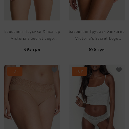
Бавовняні Трусики Хіпхагер
Бавовняні Трусики Хіпхагер
Victoria's Secret Logo
Victoria's Secret Logo
Cotton Shine Patch
Cotton Shine Patch
695
грн
695
грн
Hiphugger Panty
Hiphugger Panty
TOP
TOP