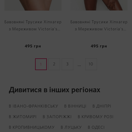
Бавовняні Трусики Хіпхагер
Бавовняні Трусики Хіпхагер
з Мереживом Victoria's
з Мереживом Victoria's
Secret Lace Waist Cotton
Secret Lace Waist Cotton
Hiphugger Panty
Hiphugger Panty
495
грн
495
грн
...
2
3
10
1
Дивитися в інших регіонах
В ІВАНО-ФРАНКІВСЬКУ
В ВІННИЦІ
В ДНІПРІ
В ЖИТОМИРІ
В ЗАПОРІЖЖІ
В КРИВОМУ РОЗІ
В КРОПИВНИЦЬКОМУ
В ЛУЦЬКУ
В ОДЕСІ