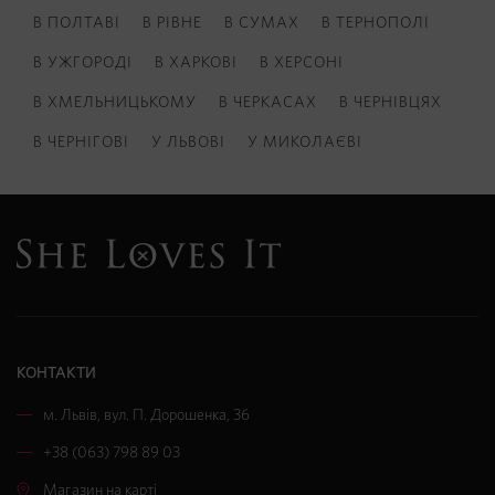
В ПОЛТАВІ
В РІВНЕ
В СУМАХ
В ТЕРНОПОЛІ
В УЖГОРОДІ
В ХАРКОВІ
В ХЕРСОНІ
В ХМЕЛЬНИЦЬКОМУ
В ЧЕРКАСАХ
В ЧЕРНІВЦЯХ
В ЧЕРНІГОВІ
У ЛЬВОВІ
У МИКОЛАЄВІ
КОНТАКТИ
м. Львів
,
вул. П. Дорошенка, 36
+38 (063) 798 89 03
Магазин на карті