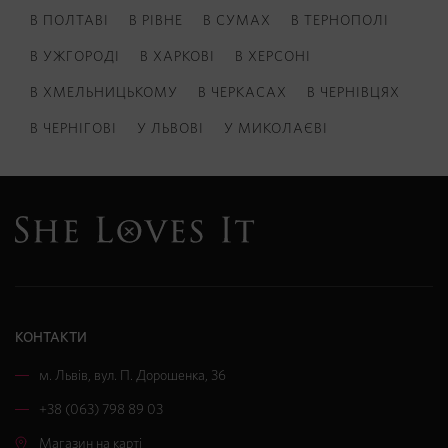
В ПОЛТАВІ
В РІВНЕ
В СУМАХ
В ТЕРНОПОЛІ
В УЖГОРОДІ
В ХАРКОВІ
В ХЕРСОНІ
В ХМЕЛЬНИЦЬКОМУ
В ЧЕРКАСАХ
В ЧЕРНІВЦЯХ
В ЧЕРНІГОВІ
У ЛЬВОВІ
У МИКОЛАЄВІ
КОНТАКТИ
м. Львів
,
вул. П. Дорошенка, 36
+38 (063) 798 89 03
Магазин на карті