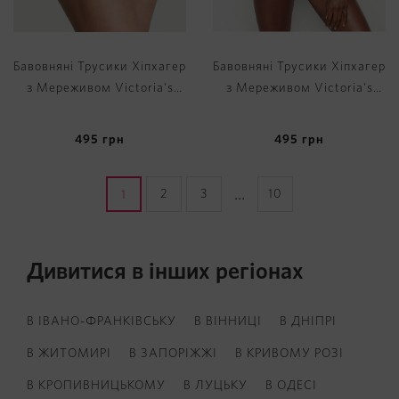
Бавовняні Трусики Хіпхагер
Бавовняні Трусики Хіпхагер
з Мереживом Victoria's
з Мереживом Victoria's
Secret Lace Waist Cotton
Secret Lace Waist Cotton
Hiphugger Panty
Hiphugger Panty
495
грн
495
грн
...
2
3
10
1
Дивитися в інших регіонах
В ІВАНО-ФРАНКІВСЬКУ
В ВІННИЦІ
В ДНІПРІ
В ЖИТОМИРІ
В ЗАПОРІЖЖІ
В КРИВОМУ РОЗІ
В КРОПИВНИЦЬКОМУ
В ЛУЦЬКУ
В ОДЕСІ