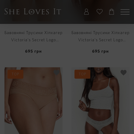
Бавовняні Трусики Хіпхагер
Бавовняні Трусики Хіпхагер
Victoria's Secret Logo
Victoria's Secret Logo
Cotton Shine Patch
Cotton Shine Patch
695
грн
695
грн
Hiphugger Panty
Hiphugger Panty
TOP
TOP