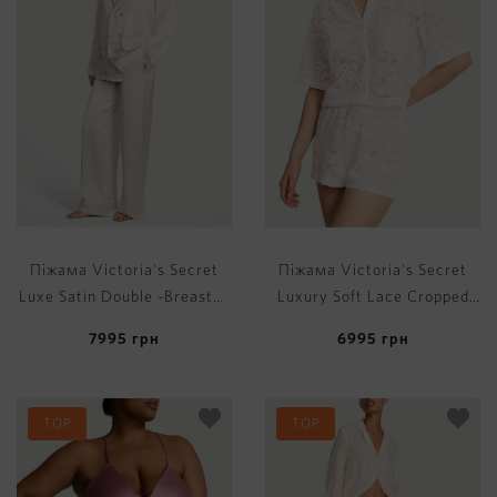
Піжама Victoria's Secret
Піжама Victoria's Secret
Luxe Satin Double -Breasted
Luxury Soft Lace Cropped
Long Pajama Set
Short Pajama Set
7995
грн
6995
грн
TOP
TOP