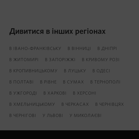
Дивитися в інших регіонах
В ІВАНО-ФРАНКІВСЬКУ
В ВІННИЦІ
В ДНІПРІ
В ЖИТОМИРІ
В ЗАПОРІЖЖІ
В КРИВОМУ РОЗІ
В КРОПИВНИЦЬКОМУ
В ЛУЦЬКУ
В ОДЕСІ
В ПОЛТАВІ
В РІВНЕ
В СУМАХ
В ТЕРНОПОЛІ
В УЖГОРОДІ
В ХАРКОВІ
В ХЕРСОНІ
В ХМЕЛЬНИЦЬКОМУ
В ЧЕРКАСАХ
В ЧЕРНІВЦЯХ
В ЧЕРНІГОВІ
У ЛЬВОВІ
У МИКОЛАЄВІ