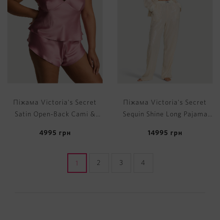
Піжама Victoria's Secret
Піжама Victoria's Secret
Satin Open-Back Cami &
Sequin Shine Long Pajama
Shorts Set
Set
4995
грн
14995
грн
2
3
4
1