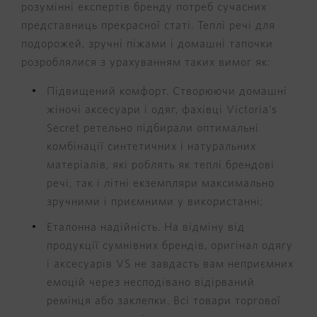
розумінні експертів бренду потреб сучасних
представниць прекрасної статі. Теплі речі для
подорожей, зручні піжами і домашні тапочки
розроблялися з урахуванням таких вимог як:
Підвищений комфорт. Створюючи домашні
жіночі аксесуари і одяг, фахівці Victoria's
Secret ретельно підбирали оптимальні
комбінації синтетичних і натуральних
матеріалів, які роблять як теплі брендові
речі, так і літні екземпляри максимально
зручними і приємними у використанні;
Еталонна надійність. На відміну від
продукції сумнівних брендів, оригінал одягу
і аксесуарів VS не завдасть вам неприємних
емоцій через несподівано відірваний
ремінця або заклепки. Всі товари торгової