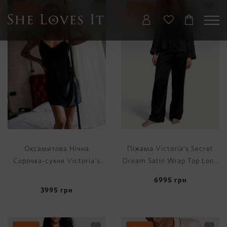
TOP
TOP
Оксамитова Нічна
Піжама Victoria's Secret
Сорочка-сукня Victoria's
Dream Satin Wrap Top Long
Secret Velvet V-Neck Slip
Pajama Set
6995
грн
3995
грн