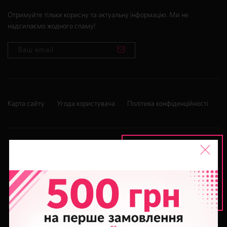
Отримуйте тільки корисну та актуальну інформацію. Ми не
надсилаємо жодного спаму!
Карта сайту
Угода користувача
Політика конфіденційності
© 2015 - 2026
She Loves It
. Всі права захищено