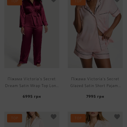
TOP
TOP
Піжама Victoria's Secret
Піжама Victoria's Secret
Dream Satin Wrap Top Long
Glazed Satin Short Pajama
Pajama Set
Set
6995
грн
7995
грн
TOP
TOP