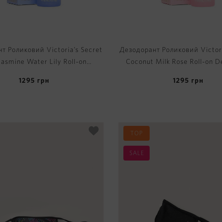
т Роликовий Victoria’s Secret
Дезодорант Роликовий Victori
Jasmine Water Lily Roll-on
Coconut Milk Rose Roll-on D
Deodorant
1295
грн
1295
грн
TOP
SALE