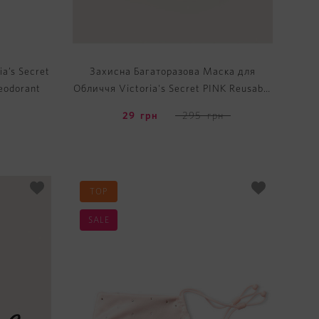
a’s Secret
Захисна Багаторазова Маска для
eodorant
Обличчя Victoria's Secret PINK Reusable
Face Mask
29
грн
295
грн
TOP
SALE