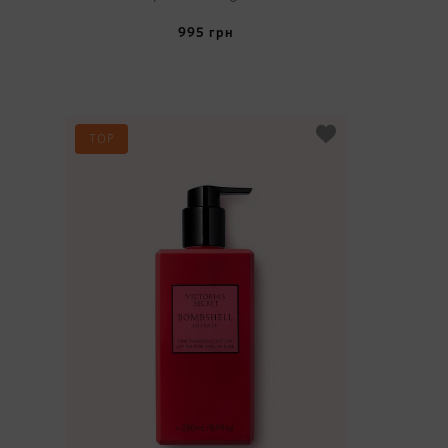
995
грн
TOP