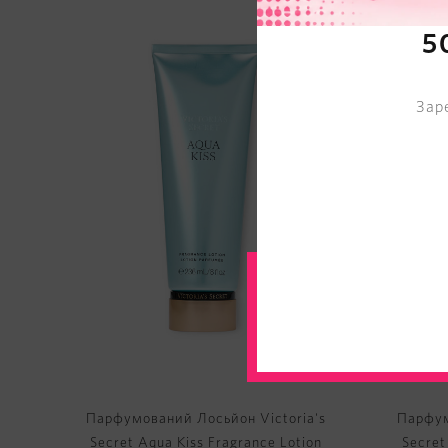
TOP
5
Зар
Парфумований Лосьйон Victoria's
Парфум
Secret Aqua Kiss Fragrance Lotion
Secret