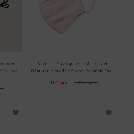
ска для
Захисна Багаторазова Маска для
K Reusable
Обличчя Victoria's Secret Reusable Face
Mask
164
грн
895
грн
н