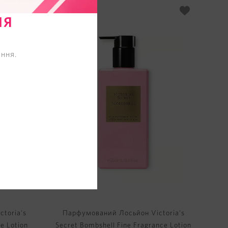
TOP
НЯ
ння.
toria's
Парфумований Лосьйон Victoria's
ce Lotion
Secret Bombshell Fine Fragrance Lotion