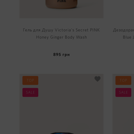
Гель для Душу Victoria's Secret PINK
Дезодоран
Honey Ginger Body Wash
Blue 
895
грн
TOP
TOP
SALE
SALE