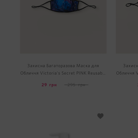
Захисна Багаторазова Маска для
Захисн
Обличчя Victoria's Secret PINK Reusable
Обличчя V
Face Mask
29
грн
295
грн