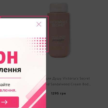
's Secret
Крем-Гель для Душу Victoria's Secret
ody Wash
Vanilla Orchid Sandalwood Cream Body
Wash
1295
грн