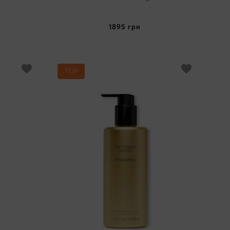
1895
грн
TOP