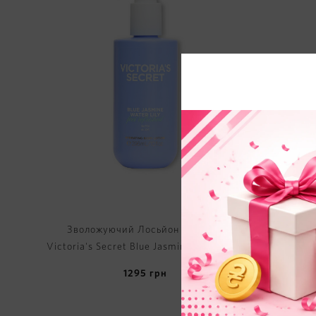
Зволожуючий Лосьйон для Тіла
Крем-Гел
Victoria's Secret Blue Jasmine Water Lily
Blue Ja
Hydrating Body Lotion
1295
грн