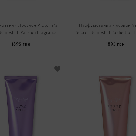
ований Лосьйон Victoria's
Парфумований Лосьйон Vic
Bombshell Passion Fragrance
Secret Bombshell Seduction 
Lotion
Lotion
1895
грн
1895
грн