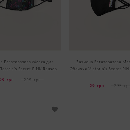
а Багаторазова Маска для
Захисна Багаторазова Ма
ictoria's Secret PINK Reusable
Обличчя Victoria's Secret PIN
Face Mask
Face Mask
29
грн
295
грн
29
грн
295
гр