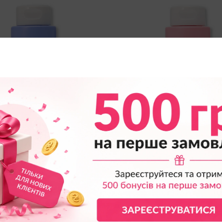
ь для Душу Victoria's Secret
Крем-Гель для Душу Victoria
smine Water Lily Cream Body
Coconut Milk Rose Cream B
Wash
1295
грн
1295
грн