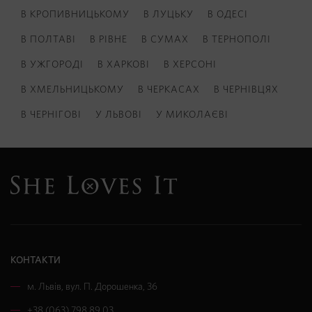
В КРОПИВНИЦЬКОМУ
В ЛУЦЬКУ
В ОДЕСІ
В ПОЛТАВІ
В РІВНЕ
В СУМАХ
В ТЕРНОПОЛІ
В УЖГОРОДІ
В ХАРКОВІ
В ХЕРСОНІ
В ХМЕЛЬНИЦЬКОМУ
В ЧЕРКАСАХ
В ЧЕРНІВЦЯХ
В ЧЕРНІГОВІ
У ЛЬВОВІ
У МИКОЛАЄВІ
КОНТАКТИ
м. Львів
,
вул. П. Дорошенка, 36
+38 (063) 798 89 03