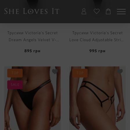
Трусики Victoria's Secret
Трусики Victoria's Secret
Dream Angels Velvet V-
Love Cloud Adjustable String
String Panty
Lace Thong Panty
895
грн
995
грн
TOP
TOP
SALE