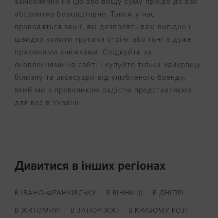
замовлення на цю або вищу суму приїде до вас
абсолютно безкоштовно.
Також у нас
проводяться акції, які дозволять вам вигідно і
швидко купити трусики стрінг або тонг з дуже
приємними знижками. Слідкуйте за
оновленнями на сайті і купуйте тільки найкращу
білизну та аксесуари від улюбленого бренду,
який ми з превеликою радістю представляємо
для вас в Україні.
Дивитися в інших регіонах
В ІВАНО-ФРАНКІВСЬКУ
В ВІННИЦІ
В ДНІПРІ
В ЖИТОМИРІ
В ЗАПОРІЖЖІ
В КРИВОМУ РОЗІ