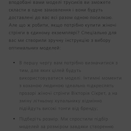
вподобані вами моделі трусиків ви зможете
скласти в одне замовлення і вони будуть
доставлені до вас всі разом одною посилкою.
Але що ж робити, якщо потрібно купити жіночі
стрінги в єдиному екземплярі? Спеціально для
вас ми створили зручну інструкцію з вибору
оптимальних моделей:
В першу чергу вам потрібно визначитися з
тим, для яких цілей будуть
використовуватися моделі. Інтимні моменти
з коханою людиною ідеально підкреслять
прозорі жіночі стрінги Вікторія Сікрет, а на
зміну літньому купальнику відмінно
підійдуть високі тонги від бренду;
Підберіть розмір. Ми спростили підбір
моделей за розміром завдяки створенню