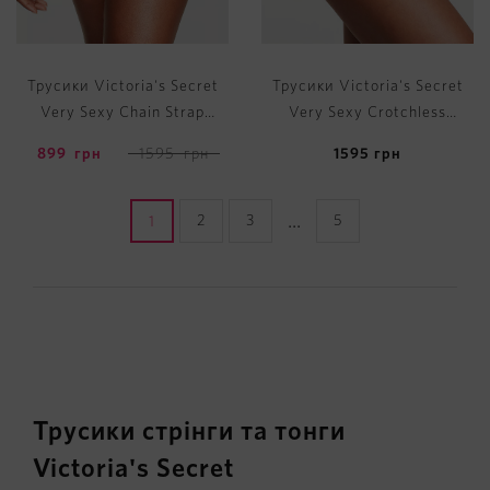
Трусики Victoria's Secret
Трусики Victoria's Secret
Very Sexy Chain Strap
Very Sexy Crotchless
Smooth Thong Panty
Heartware Strappy V-String
899
грн
1595
грн
1595
грн
Panty
...
2
3
5
1
Трусики стрінги та тонги
Victoria's Secret