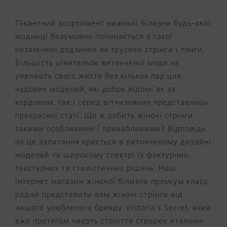
Пікантний асортимент нижньої білизни будь-якої
модниці безумовно починається з такої
незамінної родзинки як трусики стрінги і тонги.
Більшість цінительок витонченої моди не
уявляють свого життя без кількох пар цих
чудових моделей, які добре відомі як за
кордоном, так і серед вітчизняних представниць
прекрасної статі. Що ж робить жіночі стрінги
такими особливими і привабливими? Відповідь
на це запитання криється в витонченому дизайні
моделей та широкому спектрі їх фактурних,
текстурних та стилістичних рішень.
Наш
інтернет магазин жіночої білизни преміум класу
радий представити вам жіночі стрінги від
нашого улюбленого бренду Victoria's Secret, який
вже протягом чверть століття створює еталонні