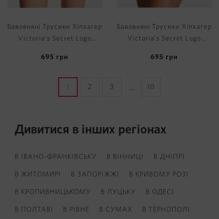
Бавовняні Трусики Хіпхагер
Бавовняні Трусики Хіпхагер
Victoria's Secret Logo
Victoria's Secret Logo
Cotton Shine Patch
Cotton Shine Patch
695
грн
695
грн
Hiphugger Panty
Hiphugger Panty
...
2
3
10
1
Дивитися в інших регіонах
В ІВАНО-ФРАНКІВСЬКУ
В ВІННИЦІ
В ДНІПРІ
В ЖИТОМИРІ
В ЗАПОРІЖЖІ
В КРИВОМУ РОЗІ
В КРОПИВНИЦЬКОМУ
В ЛУЦЬКУ
В ОДЕСІ
В ПОЛТАВІ
В РІВНЕ
В СУМАХ
В ТЕРНОПОЛІ