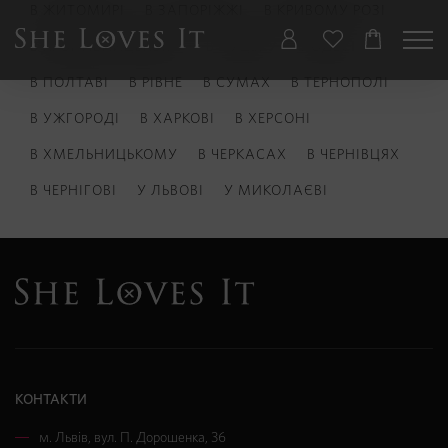
В ЖИТОМИРІ
В ЗАПОРІЖЖІ
В КРИВОМУ РОЗІ
В КРОПИВНИЦЬКОМУ
В ЛУЦЬКУ
В ОДЕСІ
В ПОЛТАВІ
В РІВНЕ
В СУМАХ
В ТЕРНОПОЛІ
В УЖГОРОДІ
В ХАРКОВІ
В ХЕРСОНІ
В ХМЕЛЬНИЦЬКОМУ
В ЧЕРКАСАХ
В ЧЕРНІВЦЯХ
В ЧЕРНІГОВІ
У ЛЬВОВІ
У МИКОЛАЄВІ
КОНТАКТИ
м. Львів
,
вул. П. Дорошенка, 36