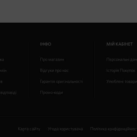
ІНФО
МІЙ КАБІНЕТ
вка
Про магазин
Персональні дан
бмін
Відгуки про нас
Історія Покупок
ів
Гарантія оригінальності
Улюблені товар
відповіді
Промо-коди
Карта сайту
Угода користувача
Політика конфіденційнос