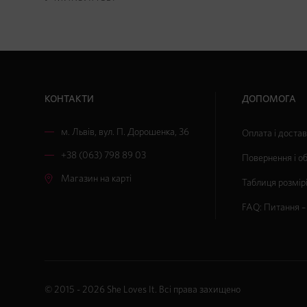
КОНТАКТИ
ДОПОМОГА
м. Львів
,
вул. П. Дорошенка, 36
Оплата і доста
+38 (063) 798 89 03
Повернення і о
Магазин на карті
Таблиця розмір
FAQ: Питання – 
© 2015 - 2026
She Loves It
. Всі права захищено