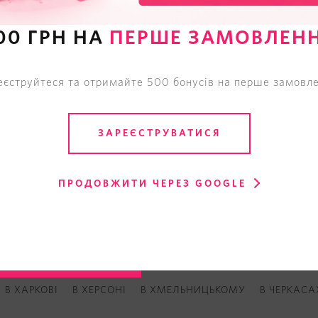
00 ГРН НА
ПЕРШЕ ЗАМОВЛЕН
еєструйтеся та отримайте 500 бонусів на перше замовле
ЗАРЕЄСТРУВАТИСЯ
ПРОДОВЖИТИ ЧЕРЕЗ GOOGLE
 ЖИТОМИРІ
В ЗАПОРІЖЖІ
В КРИВОМУ РОЗІ
В КРОПИВ
В ХАРКОВІ
В ХЕРСОНІ
В ХМЕЛЬНИЦЬКОМУ
В ЧЕРКАСА