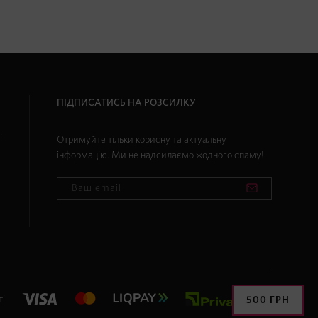
ПІДПИСАТИСЬ НА РОЗСИЛКУ
і
Отримуйте тільки корисну та актуальну
інформацію. Ми не надсилаємо жодного спаму!
и
ті
500 ГРН
500 ГРН