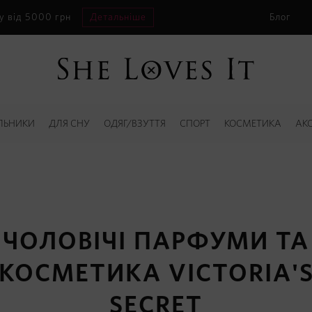
у від 5000 грн
Детальніше
Блог
ЛЬНИКИ
ДЛЯ СНУ
ОДЯГ/ВЗУТТЯ
СПОРТ
КОСМЕТИКА
АК
ЧОЛОВІЧІ ПАРФУМИ ТА
КОСМЕТИКА VICTORIA'
SECRET