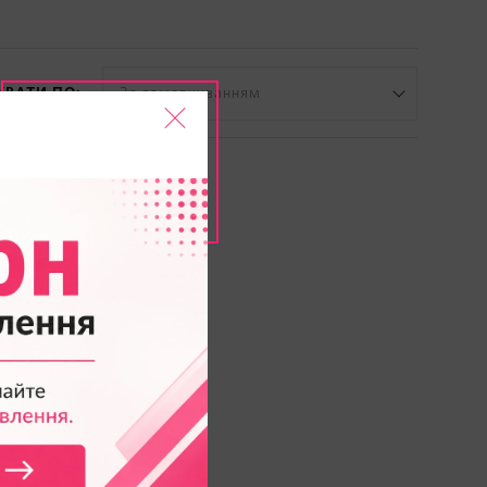
УВАТИ ПО:
За замовчуванням