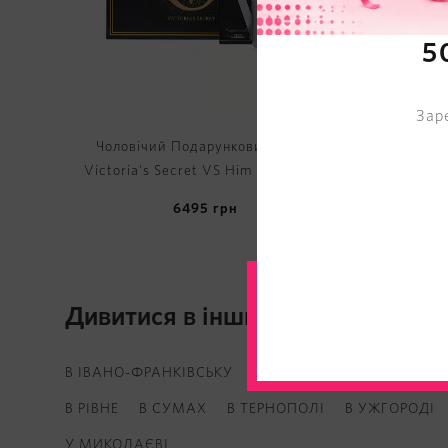
5
Зар
Чоловічий Подарунковий Набір
Victoria's Secret VS Him Platinum 3
Piece Luxe Fragrance Gift Set
6495
грн
Дивитися в інших регіонах
В ІВАНО-ФРАНКІВСЬКУ
В ВІННИЦІ
В ДНІПРІ
В
В РІВНЕ
В СУМАХ
В ТЕРНОПОЛІ
В УЖГОРОДІ
У МИКОЛАЄВІ