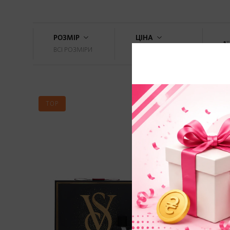
РОЗМІР
ЦІНА
1
Т
ВСІ РОЗМІРИ
3595 -6495
грн
TOP