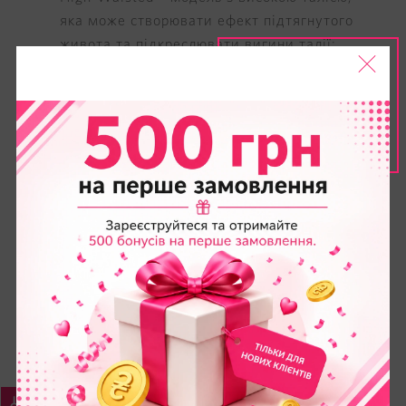
яка може створювати ефект підтягнутого
живота та підкреслювати вигини талії;
Printed Leggings: відрізняються різними
принтами, у тому числі й леопардовими.
Як підібрати легінси Вікторія
Сікрет?
Ось кілька порад, які допоможуть підібрати
ідеальну модель легінсів:
Виміряйте свої параметри та скористайтеся
таблицею розмірів бренду, щоб визначити
найвідповідніший варіант.
Вирішіть, для чого вам потрібні легінси
Victoria's Secret: для повсякденного