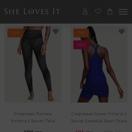
Knockout Legging
Knockout Legging
3495
грн
3795
грн
TOP
TOP
SALE
Спортивні Легінси
Спортивна Сукня Victoria's
Victoria's Secret Total
Secret Essential Sport Dress
Knockout Legging