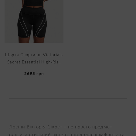
Шорти Спортивні Victoria's
Secret Essential High-Rise
7" Bike Shorts
2695
грн
Лосіни Вікторія Сікрет – не просто предмет
одягу, а стильний акцент, що додає комфорту та