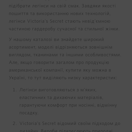
підібрати легінси на свій смак. Завдяки якості
пошиття та використанню нових технологій,
легінси Victoria's Secret стають невід'ємною
частиною гардеробу сучасної та стильної жінки.
У нашому каталозі ви знайдете широкий
асортимент, моделі відрізняються зовнішнім
виглядом, тканинами та іншими особливостями.
Але, якщо говорити загалом про продукцію
американської компанії, купити яку можна в
Україні, то тут виділяють низку характеристик:
Легінси виготовляються з м'яких,
еластичних та дихаючих матеріалів,
гарантуючи комфорт при носінні, відмінну
посадку.
Victoria's Secret відомий своїм підходом до
дизайну. Вироби підкреслюють природні