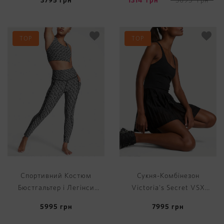
3795
грн
1314
грн
3695
грн
TOP
TOP
Спортивний Костюм
Сукня-Комбінезон
Бюстгальтер і Легінси
Victoria's Secret VSX
Victoria's Secret Essential
Activate™ Mesh Tennis
5995
грн
7995
грн
Strappy Sports Bra & Total
Dres
Knockout Legging