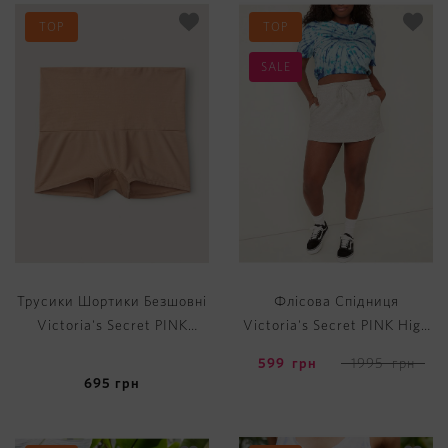
TOP
TOP
SALE
Трусики Шортики Безшовні
Флісова Спідниця
Victoria's Secret PINK
Victoria's Secret PINK High
Seamless Shape Shortie
Waist Fleece Skirt
599
грн
1995
грн
695
грн