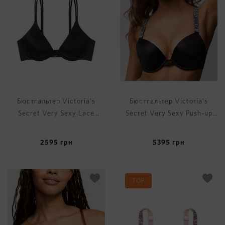
Бюстгальтер Victoria's
Бюстгальтер Victoria's
Secret Very Sexy Lace
Secret Very Sexy Push-up
Lightly Lined Plunge Bra
Bra
2595
грн
5395
грн
TOP