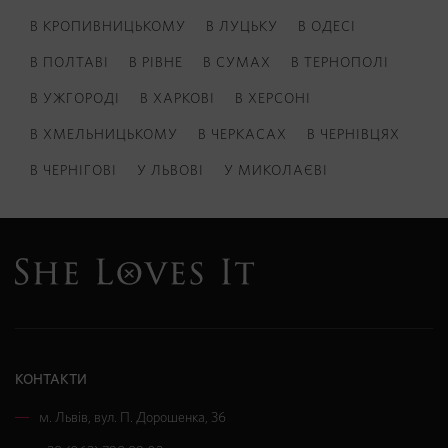
В КРОПИВНИЦЬКОМУ
В ЛУЦЬКУ
В ОДЕСІ
В ПОЛТАВІ
В РІВНЕ
В СУМАХ
В ТЕРНОПОЛІ
В УЖГОРОДІ
В ХАРКОВІ
В ХЕРСОНІ
В ХМЕЛЬНИЦЬКОМУ
В ЧЕРКАСАХ
В ЧЕРНІВЦЯХ
В ЧЕРНІГОВІ
У ЛЬВОВІ
У МИКОЛАЄВІ
КОНТАКТИ
м. Львів
,
вул. П. Дорошенка, 36