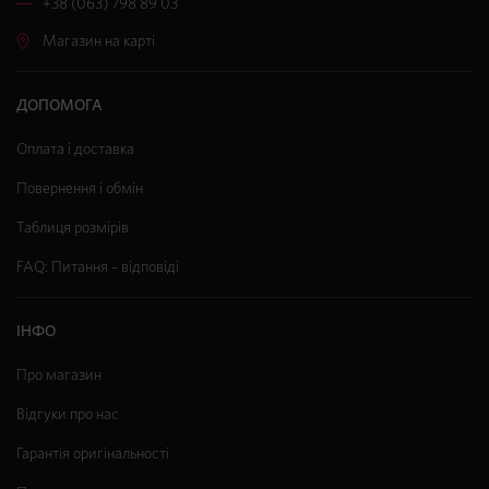
+38 (063) 798 89 03
Магазин на карті
ДОПОМОГА
Оплата і доставка
Повернення і обмін
Таблиця розмірів
FAQ: Питання – відповіді
ІНФО
Про магазин
Відгуки про нас
Гарантія оригінальності