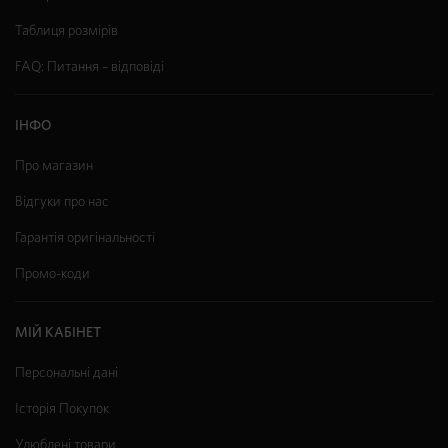
Таблиця розмірів
FAQ: Питання – відповіді
ІНФО
Про магазин
Відгуки про нас
Гарантія оригінальності
Промо-коди
МІЙ КАБІНЕТ
Персональні дані
Історія Покупок
Улюблені товари