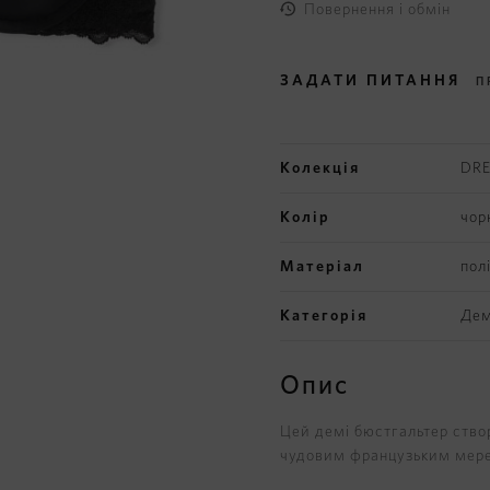
Повернення і обмін
ЗАДАТИ ПИТАННЯ
П
Колекція
DR
Колір
чор
Матеріал
пол
Категорія
Дем
Опис
Цей демі бюстгальтер ство
чудовим французьким мере