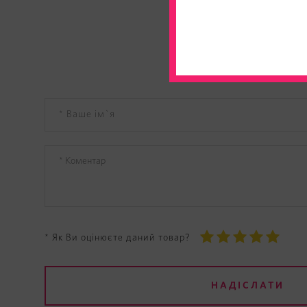
* Як Ви оцінюєте даний товар?
НАДІСЛАТИ