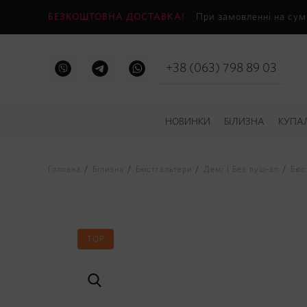
БЕЗКОШТОВНА ДОСТАВКА!
При замовленні на сум
+38 (063) 798 89 03
НОВИНКИ
БІЛИЗНА
КУПА
Головна
Білизна
Бюстгальтери
Демі | Без пуш-ап
Бюс
TOP