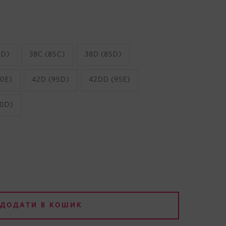
0D)
38C (85C)
38D (85D)
0E)
42D (95D)
42DD (95E)
00D)
ДОДАТИ В КОШИК