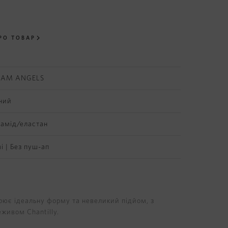
РО ТОВАР
EAM ANGELS
ний
іамід/еластан
і | Без пуш-ап
рює ідеальну форму та невеликий підйом, з
живом Chantilly.