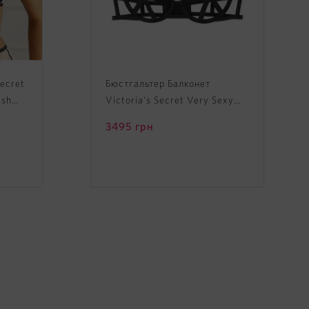
Secret
Бюстгальтер Балконет
esh
Victoria's Secret Very Sexy
Unlined Strappy Balconette
3495
грн
Bra