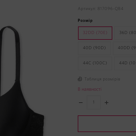
Артикул: 817096-QB4
Розмір
32DD (70E)
36D (8
40D (90D)
40DD (9
44C (100C)
44D (1
Таблиця розмірів
В наявності