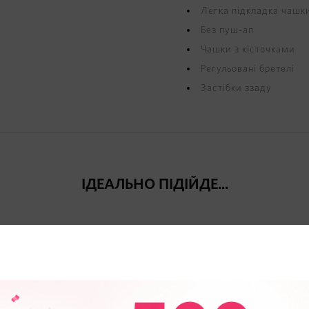
Легка підкладка чашк
Без пуш-ап
Чашки з кісточками
Регульовані бретелі
Застібки ззаду
ІДЕАЛЬНО ПІДІЙДЕ...