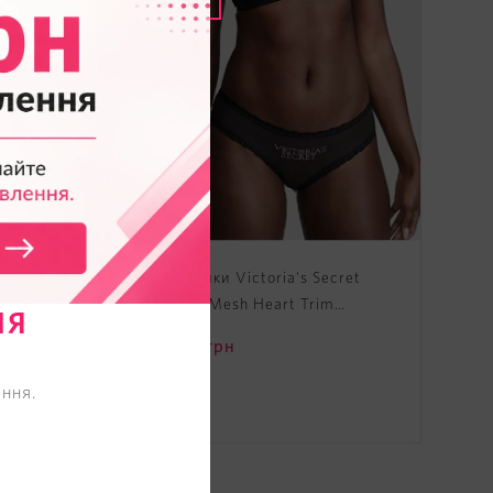
t
Трусики Victoria's Secret
ky
Logo Mesh Heart Trim
НЯ
Hiphugger Panty
495
грн
ння.