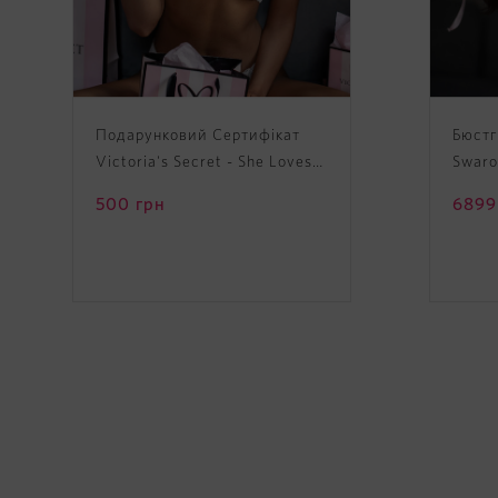
Подарунковий Сертифікат
Бюстг
Victoria's Secret - She Loves
Swarov
It Gift Card
Swaro
500
грн
6899