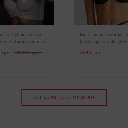
альтер з Кристалами
Бюстгальтер Victoria's 
ski Victoria's Secret x
Luxe Lingerie Unlined M
vski Fantasy Bra
Demi Bra
грн
16995
грн
2695
грн
ВСІ ДЕМІ | БЕЗ ПУШ-АП