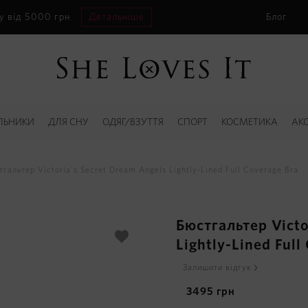
у від 5000 грн
Детальніше
Блог
ЛЬНИКИ
ДЛЯ СНУ
ОДЯГ/ВЗУТТЯ
СПОРТ
КОСМЕТИКА
АК
тгальтер Victoria's Secret Dream Angels Lightly-Lined Full Coverage Bra
Бюстгальтер Victo
Lightly-Lined Full
Залишити відгук
3495
грн