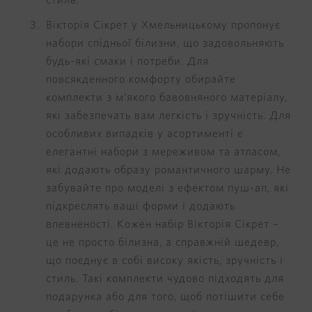
стиль.
Вікторія Сікрет у Хмельницькому пропонує
набори спідньої білизни, що задовольняють
будь-які смаки і потреби. Для
повсякденного комфорту обирайте
комплекти з м'якого бавовняного матеріалу,
які забезпечать вам легкість і зручність. Для
особливих випадків у асортименті є
елегантні набори з мереживом та атласом,
які додають образу романтичного шарму. Не
забувайте про моделі з ефектом пуш-ап, які
підкреслять ваші форми і додають
впевненості. Кожен набір Вікторія Сікрет –
це не просто білизна, а справжній шедевр,
що поєднує в собі високу якість, зручність і
стиль. Такі комплекти чудово підходять для
подарунка або для того, щоб потішити себе