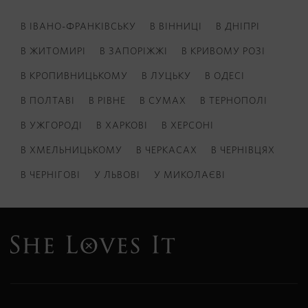
В ІВАНО-ФРАНКІВСЬКУ
В ВІННИЦІ
В ДНІПРІ
В ЖИТОМИРІ
В ЗАПОРІЖЖІ
В КРИВОМУ РОЗІ
В КРОПИВНИЦЬКОМУ
В ЛУЦЬКУ
В ОДЕСІ
В ПОЛТАВІ
В РІВНЕ
В СУМАХ
В ТЕРНОПОЛІ
В УЖГОРОДІ
В ХАРКОВІ
В ХЕРСОНІ
В ХМЕЛЬНИЦЬКОМУ
В ЧЕРКАСАХ
В ЧЕРНІВЦЯХ
В ЧЕРНІГОВІ
У ЛЬВОВІ
У МИКОЛАЄВІ