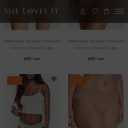
Бавовняні Трусики Хіпхагер
Бавовняні Трусики Хіпхагер
Victoria's Secret Logo
Victoria's Secret Logo
Cotton Shine Patch
Cotton Shine Patch
695
грн
695
грн
Hiphugger Panty
Hiphugger Panty
TOP
TOP