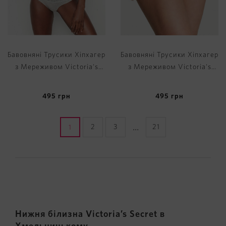
Бавовняні Трусики Хіпхагер
Бавовняні Трусики Хіпхагер
з Мереживом Victoria's
з Мереживом Victoria's
Secret Lace Waist Cotton
Secret Lace Waist Cotton
Hiphugger Panty
Hiphugger Panty
495
грн
495
грн
...
2
3
21
1
Нижня білизна Victoria’s Secret в