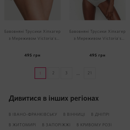
Бавовняні Трусики Хіпхагер
Бавовняні Трусики Хіпхагер
з Мереживом Victoria's
з Мереживом Victoria's
Secret Lace Waist Cotton
Secret Lace Waist Cotton
Hiphugger Panty
Hiphugger Panty
495
грн
495
грн
...
2
3
21
1
Дивитися в інших регіонах
В ІВАНО-ФРАНКІВСЬКУ
В ВІННИЦІ
В ДНІПРІ
В ЖИТОМИРІ
В ЗАПОРІЖЖІ
В КРИВОМУ РОЗІ