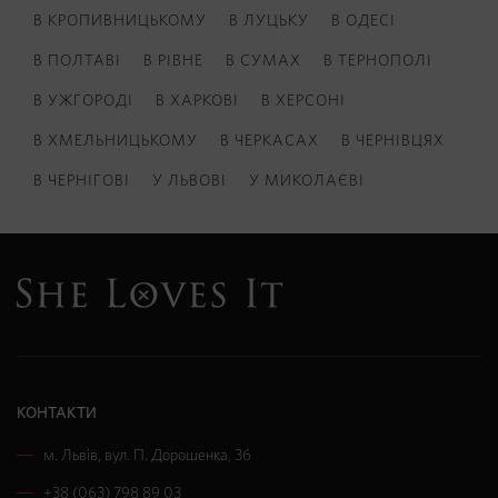
В КРОПИВНИЦЬКОМУ
В ЛУЦЬКУ
В ОДЕСІ
В ПОЛТАВІ
В РІВНЕ
В СУМАХ
В ТЕРНОПОЛІ
В УЖГОРОДІ
В ХАРКОВІ
В ХЕРСОНІ
В ХМЕЛЬНИЦЬКОМУ
В ЧЕРКАСАХ
В ЧЕРНІВЦЯХ
В ЧЕРНІГОВІ
У ЛЬВОВІ
У МИКОЛАЄВІ
КОНТАКТИ
м. Львів
,
вул. П. Дорошенка, 36
+38 (063) 798 89 03