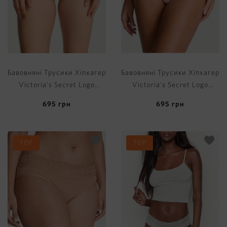
Бавовняні Трусики Хіпхагер
Бавовняні Трусики Хіпхагер
Victoria's Secret Logo
Victoria's Secret Logo
Cotton Shine Patch
Cotton Shine Patch
695
грн
695
грн
Hiphugger Panty
Hiphugger Panty
TOP
TOP