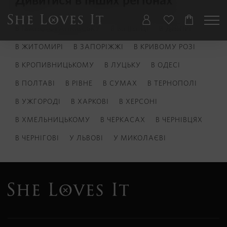
Дивитися в інших регіонах
В ІВАНО-ФРАНКІВСЬКУ
В ВІННИЦІ
В ДНІПРІ
В ЖИТОМИРІ
В ЗАПОРІЖЖІ
В КРИВОМУ РОЗІ
В КРОПИВНИЦЬКОМУ
В ЛУЦЬКУ
В ОДЕСІ
В ПОЛТАВІ
В РІВНЕ
В СУМАХ
В ТЕРНОПОЛІ
В УЖГОРОДІ
В ХАРКОВІ
В ХЕРСОНІ
В ХМЕЛЬНИЦЬКОМУ
В ЧЕРКАСАХ
В ЧЕРНІВЦЯХ
В ЧЕРНІГОВІ
У ЛЬВОВІ
У МИКОЛАЄВІ