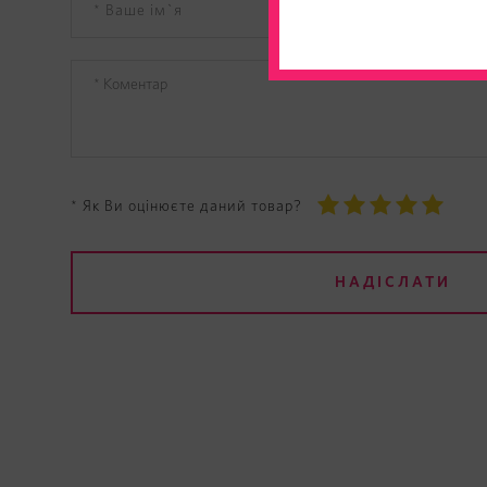
* Як Ви оцінюєте даний товар?
НАДІСЛАТИ