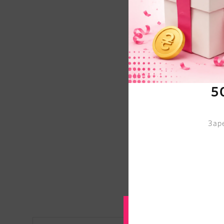
Бюстг
Victo
Every
2395
Lined
5
Зар