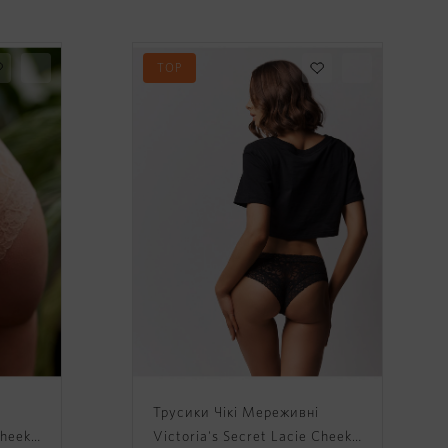
TOP
Трусики Чікі Мереживні
Cheeky
Victoria's Secret Lacie Cheeky