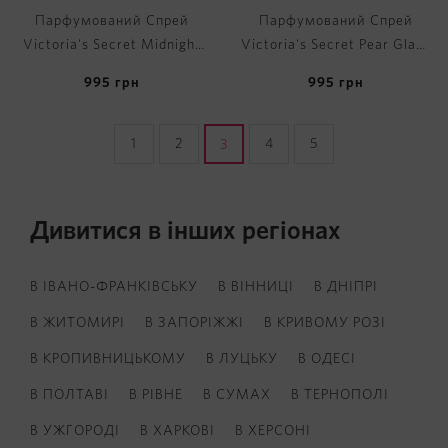
Парфумований Спрей
Парфумований Спрей
Victoria's Secret Midnight
Victoria's Secret Pear Glacé
Bloom Fragrance Mist
Fragrance Mist
995
грн
995
грн
1
2
4
5
3
Дивитися в інших регіонах
В ІВАНО-ФРАНКІВСЬКУ
В ВІННИЦІ
В ДНІПРІ
В ЖИТОМИРІ
В ЗАПОРІЖЖІ
В КРИВОМУ РОЗІ
В КРОПИВНИЦЬКОМУ
В ЛУЦЬКУ
В ОДЕСІ
В ПОЛТАВІ
В РІВНЕ
В СУМАХ
В ТЕРНОПОЛІ
В УЖГОРОДІ
В ХАРКОВІ
В ХЕРСОНІ