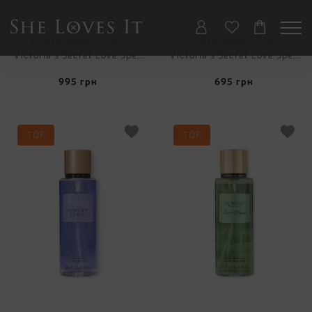
Парфумований Спрей
Парфумований Спрей
Victoria's Secret Love Spell
Victoria's Secret Love Spell
Shimmer Fragrance Mist з
Shimmer Fragrance Travel
995
грн
695
грн
Шиммером
Mist
TOP
TOP