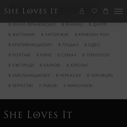
Дивитися в інших регіонах
В ІВАНО-ФРАНКІВСЬКУ
В ВІННИЦІ
В ДНІПРІ
В ЖИТОМИРІ
В ЗАПОРІЖЖІ
В КРИВОМУ РОЗІ
В КРОПИВНИЦЬКОМУ
В ЛУЦЬКУ
В ОДЕСІ
В ПОЛТАВІ
В РІВНЕ
В СУМАХ
В ТЕРНОПОЛІ
В УЖГОРОДІ
В ХАРКОВІ
В ХЕРСОНІ
В ХМЕЛЬНИЦЬКОМУ
В ЧЕРКАСАХ
В ЧЕРНІВЦЯХ
В ЧЕРНІГОВІ
У ЛЬВОВІ
У МИКОЛАЄВІ