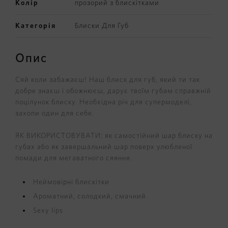
Колір
прозорий з блискітками
Категорія
Блиски Для Губ
Опис
Сяй коли забажаєш! Наш блиск для губ, який ти так
добре знаєш і обожнюєш, дарує твоїм губам справжній
поцілунок блиску. Необхідна річ для супермоделі,
захопи один для себе.
ЯК ВИКОРИСТОВУВАТИ: як самостійний шар блиску на
губах або як завершальний шар поверх улюбленої
помади для мегаватного сяяння.
Неймовірні блискітки
Ароматний, солодкий, смачний
Sexy lips