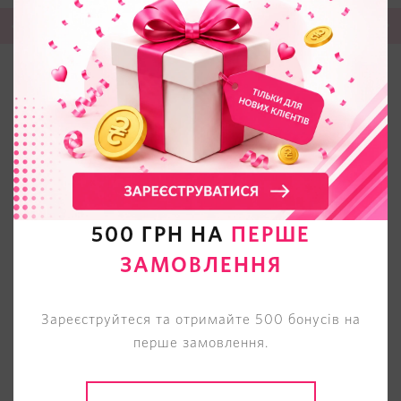
0
ВІДГУКІВ
500 ГРН НА
ПЕРШЕ
ЗАМОВЛЕННЯ
Зареєструйтеся та отримайте 500 бонусів на
перше замовлення.
* Як Ви оцінюєте даний товар?