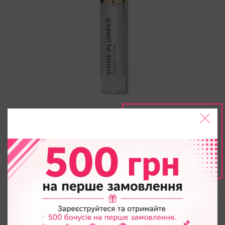
Плампер-блиск для Губ Victoria's Secret Shine
Plumper Extreme Lip Plumper Crystal Clear
795
грн