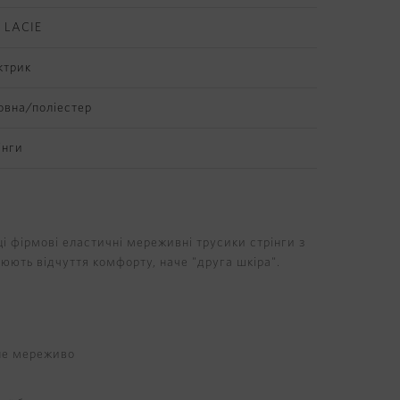
 LACIE
ктрик
овна/поліестер
інги
і фірмові еластичні мереживні трусики стрінги з
орюють відчуття комфорту, наче "друга шкіра".
чне мереживо