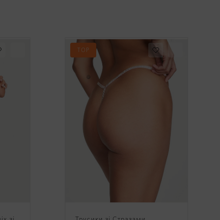
TOP
іх зі
Трусики зі Стразами