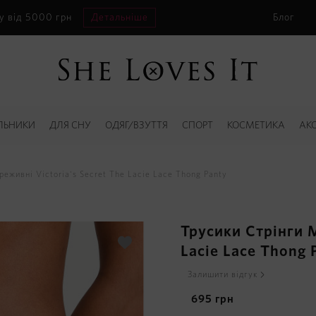
у від 5000 грн
Детальніше
Блог
ЛЬНИКИ
ДЛЯ СНУ
ОДЯГ/ВЗУТТЯ
СПОРТ
КОСМЕТИКА
АК
еживні Victoria's Secret The Lacie Lace Thong Panty
Трусики Стрінги М
Lacie Lace Thong 
Залишити відгук
695
грн