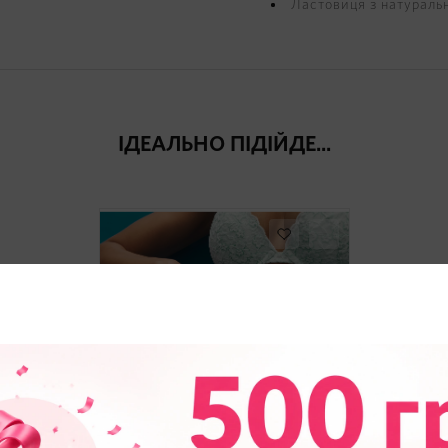
Ластовиця з натураль
ІДЕАЛЬНО ПІДІЙДЕ...