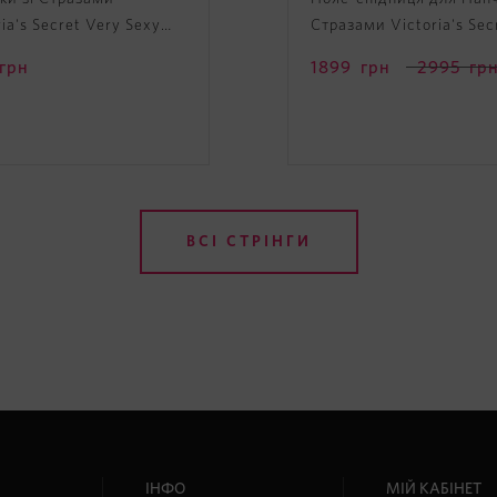
ria's Secret Very Sexy
Стразами Victoria's Sec
 Strap Lace V-String
Very Sexy Shine Lace Ski
грн
1899
грн
2995
гр
with Garters
ВСІ СТРІНГИ
ІНФО
МІЙ КАБІНЕТ