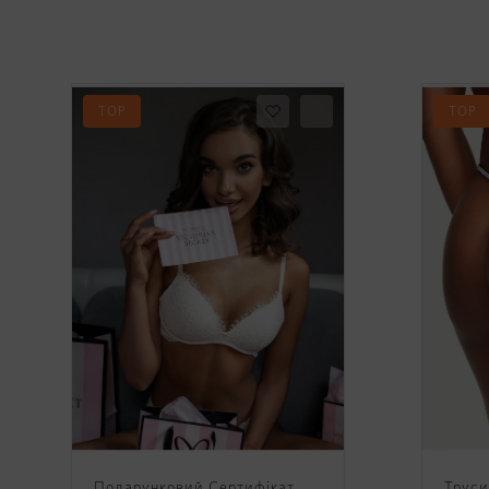
TOP
TOP
Подарунковий Сертифікат
Труси