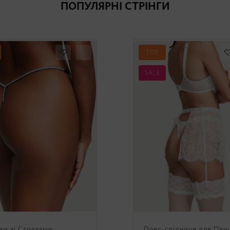
ПОПУЛЯРНІ СТРІНГИ
TOP
SALE
ки зі Стразами
Пояс-спідниця для Панч