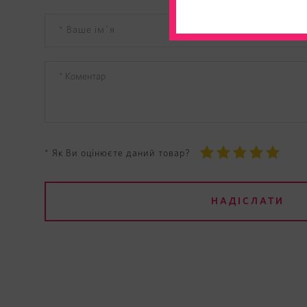
* Як Ви оцінюєте даний товар?
НАДІСЛАТИ