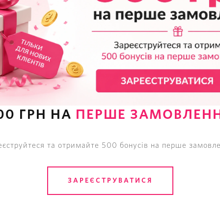
Трусики Стрінги Мереживні
Victoria's Secret The Lacie
Lace Thong Panty
695
грн
00 ГРН НА
ПЕРШЕ ЗАМОВЛЕН
еєструйтеся та отримайте 500 бонусів на перше замовле
ЗАРЕЄСТРУВАТИСЯ
0
ВІДГУКІВ