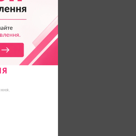
НЯ
ння.