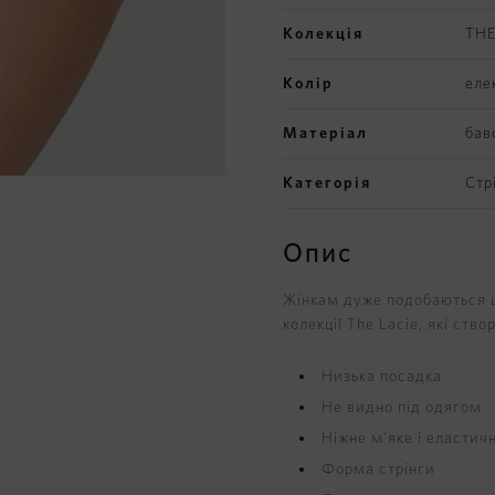
Колекція
THE
Колір
еле
Матеріал
бав
Категорія
Стр
Опис
Жінкам дуже подобаються ц
колекції The Lacie, які ств
Низька посадка
Не видно під одягом
Ніжне м'яке і еласти
Форма стрінги