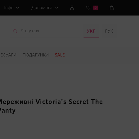
Інфо
Допомога
0
УКР
РУС
СЕСУАРИ
ПОДАРУНКИ
SALE
ереживні Victoria's Secret The
Panty