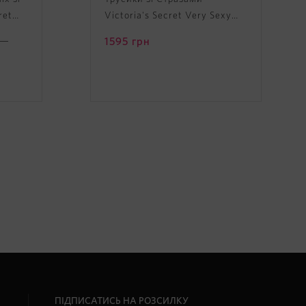
ret
Victoria's Secret Very Sexy
rt
Shine Strap Lace V-String
н
1595
грн
Panty
ПІДПИСАТИСЬ НА РОЗСИЛКУ