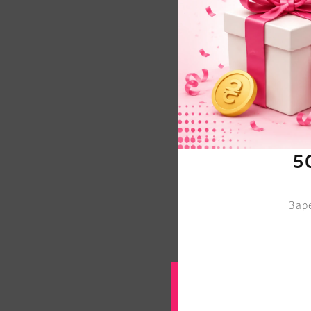
5
Зар