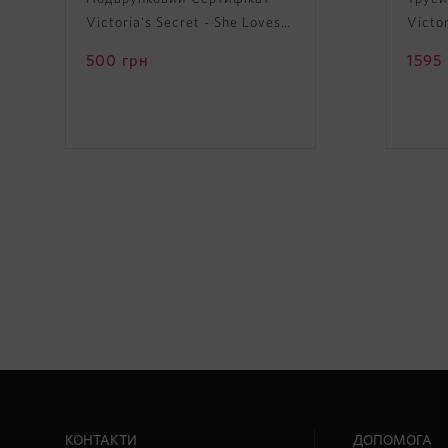
Victoria's Secret - She Loves
Victo
It Gift Card
Shine
500
грн
1595
Panty
КОНТАКТИ
ДОПОМОГА