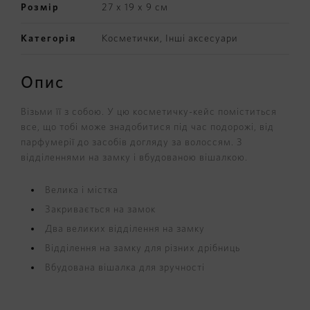
Розмір
27 х 19 х 9 см
Категорія
Косметички
,
Інші аксесуари
Опис
Візьми її з собою. У цю косметичку-кейс поміститься
все, що тобі може знадобитися під час подорожі, від
парфумерії до засобів догляду за волоссям. З
відділеннями на замку і вбудованою вішалкою.
Велика і містка
Закривається на замок
Два великих відділення на замку
Відділення на замку для різних дрібниць
Вбудована вішалка для зручності