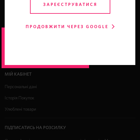
ЗАРЕЄСТРУВАТИСЯ
ІНФО
Про магазин
ПРОДОВЖИТИ ЧЕРЕЗ GOOGLE
Відгуки про нас
Гарантія оригінальності
Промо-коди
МІЙ КАБІНЕТ
Персональні дані
Історія Покупок
Улюблені товари
ПІДПИСАТИСЬ НА РОЗСИЛКУ