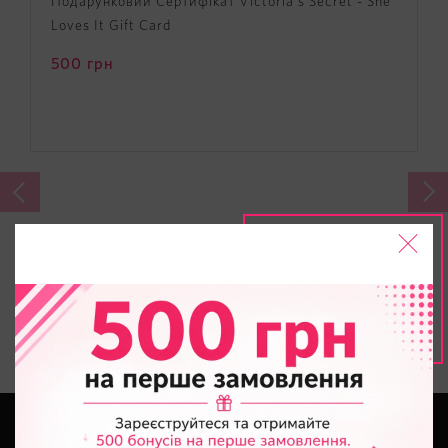
Подарунковий Сертифікат Victoria's Secret - She
Loves It Gift Card
500
грн
ВСІ ДЕМІ | БЕЗ ПУШ-АП