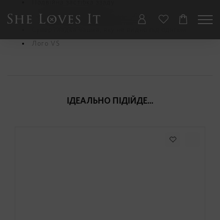
Подвійна застібка ззаду
Чотири позиції регулювання об’єму
Супер гладка чашка, яку не видно під одягом
Лого VS
ІДЕАЛЬНО ПІДІЙДЕ...