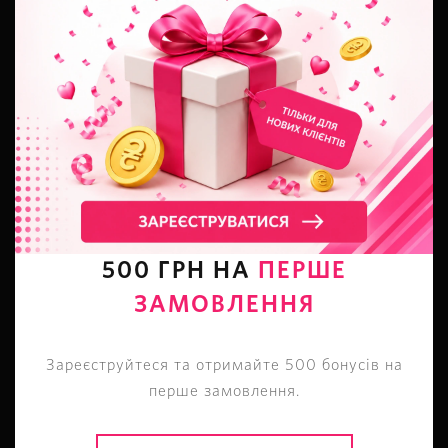
КОНТАКТИ
м. Львів
,
вул. П. Дорошенка, 36
+38 (063) 798 89 03
Магазин на карті
500 ГРН НА
ПЕРШЕ
ДОПОМОГА
ЗАМОВЛЕННЯ
Оплата і доставка
Повернення і обмін
Зареєструйтеся та отримайте 500 бонусів на
Таблиця розмірів
перше замовлення.
FAQ: Питання – відповіді