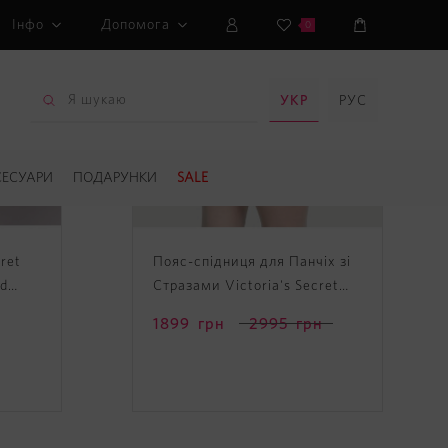
Інфо
Допомога
0
УКР
РУС
СЕСУАРИ
ПОДАРУНКИ
SALE
cret
Пояс-спідниця для Панчіх зі
ed
Стразами Victoria's Secret
Teddy
Very Sexy Shine Lace Skirt
1899
грн
2995
грн
with Garters