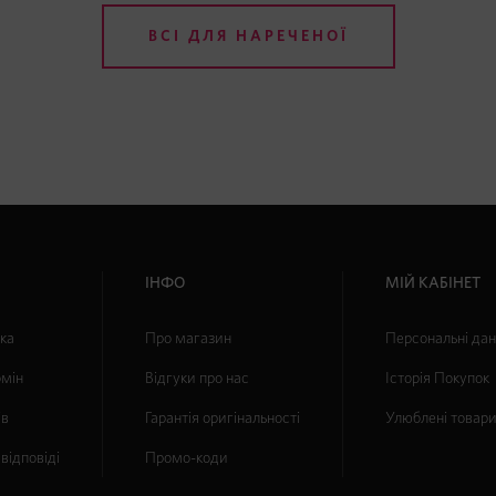
ВСІ ДЛЯ НАРЕЧЕНОЇ
ІНФО
МІЙ КАБІНЕТ
вка
Про магазин
Персональні дан
бмін
Відгуки про нас
Історія Покупок
ів
Гарантія оригінальності
Улюблені товар
відповіді
Промо-коди