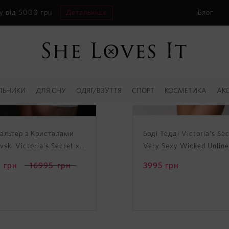
у від 5000 грн
Детальніше
Блог
ЛЬНИКИ
ДЛЯ СНУ
ОДЯГ/ВЗУТТЯ
СПОРТ
КОСМЕТИКА
АК
альтер з Кристалами
Боді Тедді Victoria's Se
ski Victoria's Secret x
Very Sexy Wicked Unlin
vski Fantasy Bra
Embellished Balconette 
грн
16995
грн
3995
грн