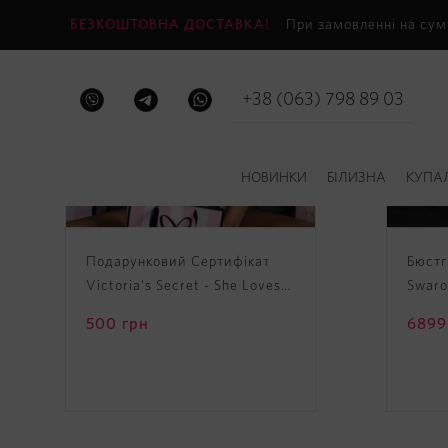
БЕЗКОШТОВНА ДОСТАВКА!
При замовленні на сум
+38 (063) 798 89 03
НОВИНКИ
БІЛИЗНА
КУПА
Подарунковий Сертифікат
Бюстг
Victoria's Secret - She Loves
Swarov
It Gift Card
Swaro
500
грн
6899