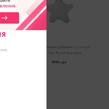
НЯ
e Victoria
Кошелек-ключница Брелок Victoria's
ння.
Secret Star Pouch Keychain
1995
грн