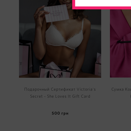
Подарочный Cертификат Victoria's
Сумка Кош
Secret - She Loves It Gift Card
500
грн