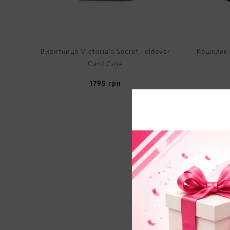
Визитница Victoria's Secret Foldover
Кошелек V
Card Case
1795
грн
TOP