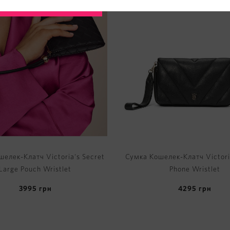
елек-Клатч Victoria's Secret
Сумка Кошелек-Клатч Victori
Large Pouch Wristlet
Phone Wristlet
3995
грн
4295
грн