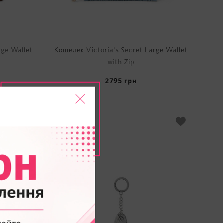
rge Wallet
Кошелек Victoria's Secret Large Wallet
with Zip
2795
грн