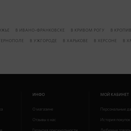
ОЖЬЕ
В ИВАНО-ФРАНКОВСКЕ
В КРИВОМ РОГУ
В КРОПИ
ТЕРНОПОЛЕ
В УЖГОРОДЕ
В ХАРЬКОВЕ
В ХЕРСОНЕ
В 
ИНФО
МОЙ КАБИНЕТ
ка
О магазине
Персональные д
Отзывы о нас
История покупок
ов
Гарантия оригинальности
Любимые товар