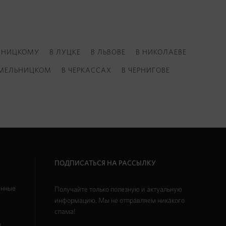
ВНИЦКОМУ
В ЛУЦКЕ
В ЛЬВОВЕ
В НИКОЛАЕВЕ
ХМЕЛЬНИЦКОМ
В ЧЕРКАССАХ
В ЧЕРНИГОВЕ
ПОДПИСАТЬСЯ НА РАССЫЛКУ
анные
Получайте только полезную и актуальную
информацию. Мы не отправляем никакого
спама!
ы