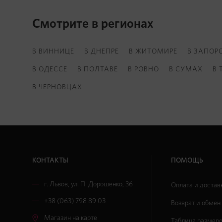
Смотрите в регионах
В ВИННИЦЕ
В ДНЕПРЕ
В ЖИТОМИРЕ
В ЗАПОР
В ОДЕССЕ
В ПОЛТАВЕ
В РОВНО
В СУМАХ
В 
В ЧЕРНОВЦАХ
КОНТАКТЫ
ПОМОЩЬ
г. Львов
,
ул. П. Дорошенко, 36
Оплата и достав
+38 (063) 798 89 03
Возврат и обмен
Магазин на карте
Таблица размер