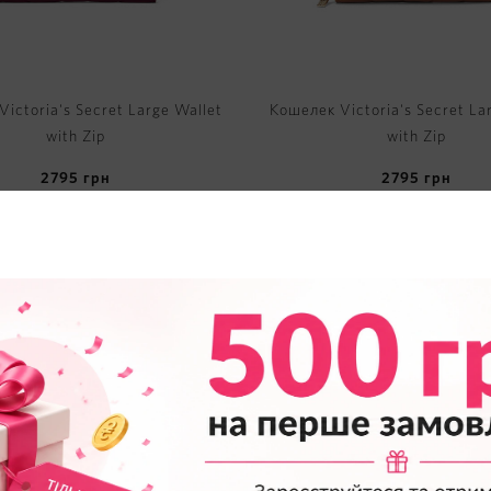
ictoria's Secret Large Wallet
Кошелек Victoria's Secret La
with Zip
with Zip
2795
грн
2795
грн
TOP