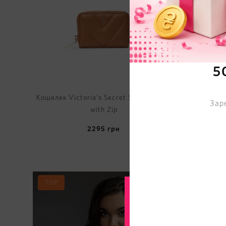
5
Кошелек Victoria's Secret Small Wallet
Кошелек V
Зар
with Zip
2295
грн
TOP
NEW