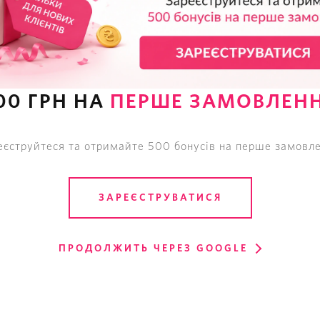
00 ГРН НА
ПЕРШЕ ЗАМОВЛЕН
ictoria's Secret The Victoria
Кошелек Victoria's Secret Th
еєструйтеся та отримайте 500 бонусів на перше замовле
Wallet
Wallet
2795
грн
2395
грн
ЗАРЕЄСТРУВАТИСЯ
ПРОДОЛЖИТЬ ЧЕРЕЗ GOOGLE