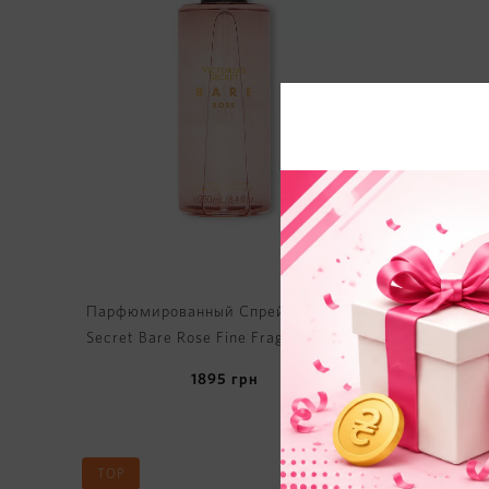
Парфюмированный Спрей Victoria's
Парфюми
Secret Bare Rose Fine Fragrance Mist
Secret 
1895
грн
TOP