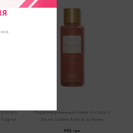
НЯ
ння.
ctoria's
Парфюмированный Спрей Victoria's
s Fragrance
Secret Golden Apricot & Honey
Fragrance Mist
995
грн