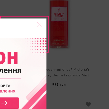
ctoria's
Парфюмированный Спрей Victoria's
Fragrance
Secret Cherry Desire Fragrance Mist
995
грн