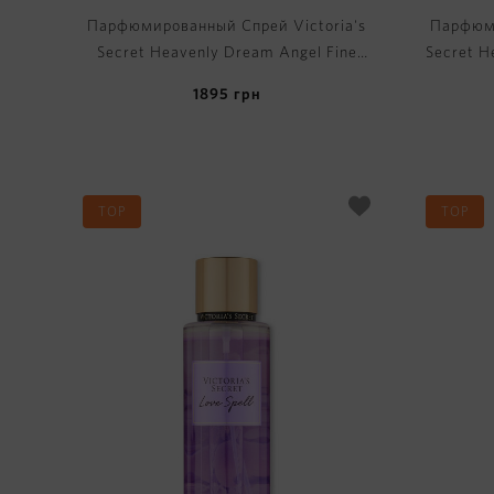
Парфюмированный Спрей Victoria's
Парфюми
Secret Heavenly Dream Angel Fine
Secret H
Fragrance Mist
1895
грн
TOP
TOP