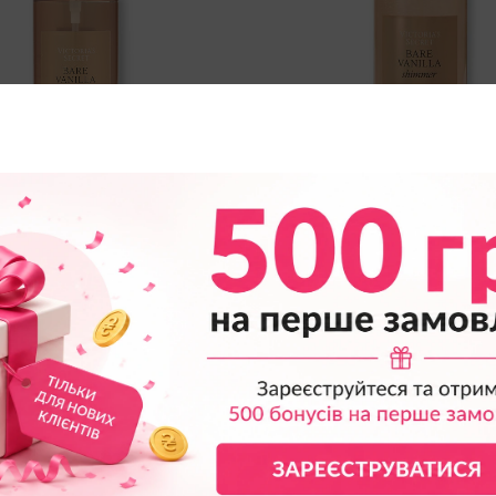
рованный Спрей Victoria's
Парфюмированный Спрей Vi
Bare Vanilla Fragrance Mist
Secret Bare Vanilla Shimmer 
Mist с Шиммером
995
грн
995
грн