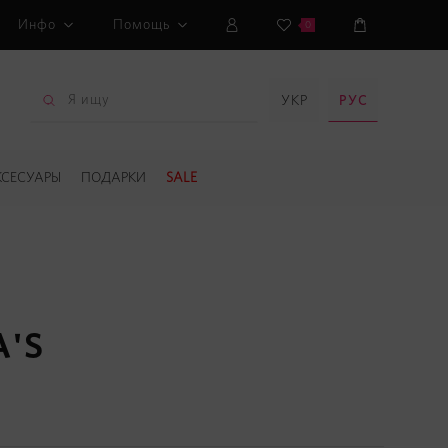
Инфо
Помощь
0
УКР
РУС
КСЕСУАРЫ
ПОДАРКИ
SALE
A'S