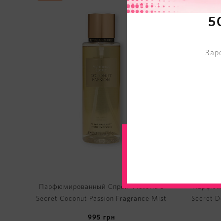
5
Зар
Парфюмированный Спрей Victoria's
Парфюми
Secret Coconut Passion Fragrance Mist
Secret D
995
грн