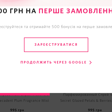
00 ГРН НА
ПЕРШЕ ЗАМОВЛЕН
еєструйтеся та отримайте 500 бонусів на перше замовле
ЗАРЕЄСТРУВАТИСЯ
ПРОДОЛЖИТЬ ЧЕРЕЗ GOOGLE
рованный Спрей Victoria's
Парфюмированный Спрей Vi
ecadent Plum Fragrance Mist
Secret Glazed Petals & Berrie
Mist
995
грн
995
грн