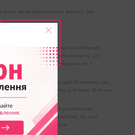
ете его легко обменять или вернуть. Мы
ачная покупка женского белья для любимой
ь об открытии собственного магазина. Он
зывая о нем не только женщинам, но и
 взять кредит, ведь начинающий бизнесмен шел
как должно выглядеть белье для леди. И лично
кой рекламный ход сделал узнаваемым
ьянские и французские компании. Но еще
р – американский миллиардер.