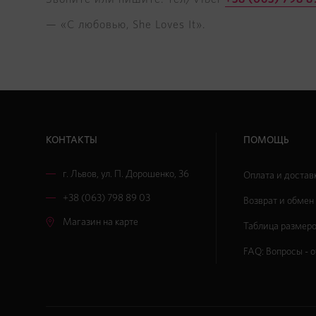
— «С любовью, She Loves It».
КОНТАКТЫ
ПОМОЩЬ
г. Львов
,
ул. П. Дорошенко, 36
Оплата и достав
+38 (063) 798 89 03
Возврат и обмен
Магазин на карте
Таблица размер
FAQ: Вопросы - 