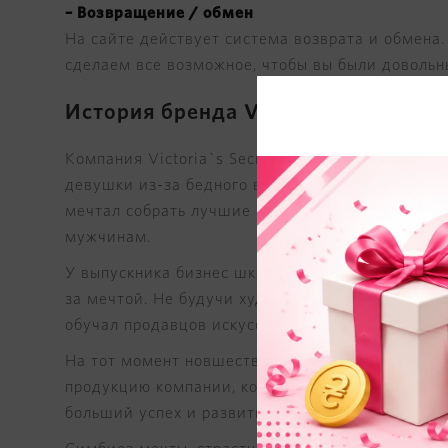
– Возвращение / обмен
На сайте действует система возврата и обмена.
сделаем все возможное, чтобы вы были довольн
История бренда Victoria`s Secret: 
Компания Victoria`s Secret, основателем котор
девушки из-за бедного выбора и неточной конс
мечтал собрать лучшие образцы нижнего белья 
мужчинам.
У выпускника бизнес школы в Стэнфорде не хват
за мечтой. Не будучи художником или модельеро
обучал продавцов искусству продаж.
На тот момент новшеством было создание ката
продукцию компании, которая стала неоспоримы
больший успех и развитие Victoria`s Secret пол