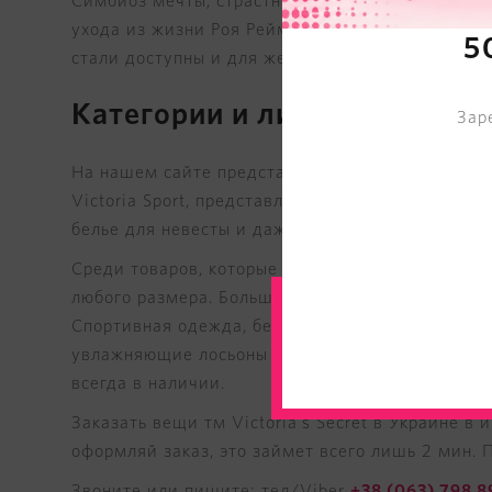
Симбиоз мечты, страстного желания и самоотвер
ухода из жизни Роя Реймонда, продолжает поко
5
стали доступны и для женщин в Украине благода
Категории и линейки Victoria
Зар
На нашем сайте представлена как основная линия
Victoria Sport, представляющий высокотехнолог
белье для невесты и даже аксессуары для подру
Среди товаров, которые можно купить онлайн, 
любого размера. Большой ассортимент купальни
Спортивная одежда, белье и аксессуары преврат
увлажняющие лосьоны и кремы, культовые блески 
всегда в наличии.
Заказать вещи тм Victoria's Secret в Украине в 
оформляй заказ, это займет всего лишь 2 мин. П
Звоните или пишите: тел/Viber
+38 (063) 798 8