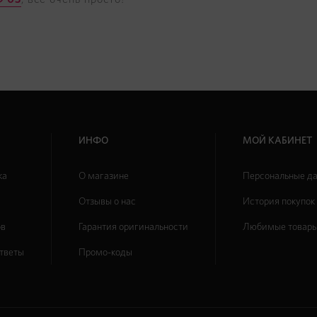
ИНФО
МОЙ КАБИНЕТ
ка
О магазине
Персональные д
Отзывы о нас
История покупок
ов
Гарантия оригинальности
Любимые товар
ответы
Промо-коды