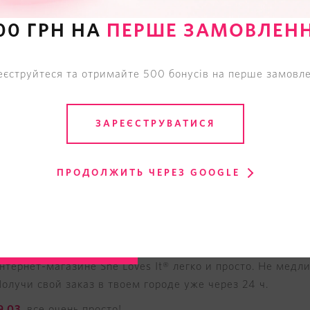
женной работы привел к успеху его создателя. В этом и
рять сердца представительниц прекрасного пола, став м
00 ГРН НА
ПЕРШЕ ЗАМОВЛЕН
ря интернет-магазину «She Loves It®».
's Secret
еєструйтеся та отримайте 500 бонусів на перше замовле
 белья, одежды, купальников и косметики Victoria's Sec
ЗАРЕЄСТРУВАТИСЯ
ичный одежду, белье и аксессуары для спорта. Также при
жек невесты, придаст особый шарм твоей свадьбе, и сд
вы найдете:
бюстгальтеры
и
трусики
всех видов и фасоно
ПРОДОЛЖИТЬ ЧЕРЕЗ GOOGLE
ков и аксессуаров для пляжа и отдыха, пижамы и ночны
ят твои занятия спортом в наслаждение. Косметика: как
для губ от Victoria's Secret, уже ставшие легендой. К
интернет-магазине She Loves It® легко и просто. Не медли
олучи свой заказ в твоем городе уже через 24 ч.
9 03
, все очень просто!