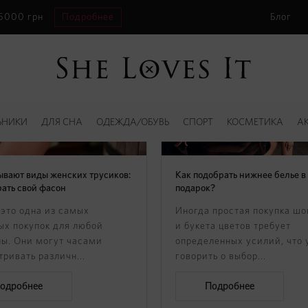
 5000 грн
Подробнее
Блог
ЬНИКИ
ДЛЯ СНА
ОДЕЖДА/ОБУВЬ
СПОРТ
КОСМЕТИКА
А
ывают виды женских трусиков:
Как подобрать нижнее белье в
рать свой фасон
подарок?
 это одна из самых
Иногда простая покупка шо
ых покупок для любой
и букета цветов требует
ы. Они могут часами
определенных усилий, что 
ривать различн...
говорить о выбор...
одробнее
Подробнее