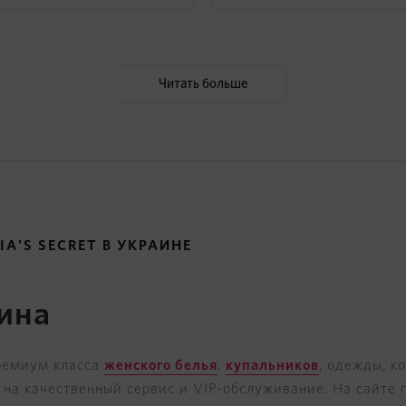
Читать больше
A'S SECRET В УКРАИНЕ
ина
премиум класса
женского белья
,
купальников
, одежды, к
ны на качественный сервис и VIP-обслуживание. На сайт