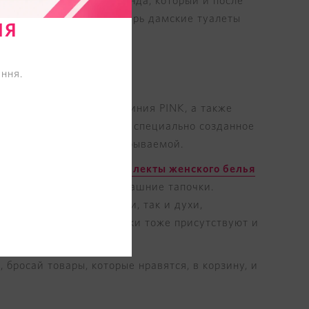
 заключается секрет бренда, который и после
ировым достоянием. Теперь дамские туалеты
НЯ
ння.
ret, так и молодежная линия PINK, а также
сутствует линейка Bride: специально созданное
елает брачную ночь незабываемой.
в, а также готовые
комплекты женского белья
е рубашки, халаты и домашние тапочки.
 парфюмированные спреи, так и духи,
онечно, сумки и косметички тоже присутствуют и
, бросай товары, которые нравятся, в корзину, и