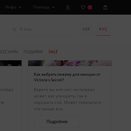
Инфо
Помощь
0
УКР
РУС
КСЕСУАРЫ
ПОДАРКИ
SALE
Как выбрать пижаму для женщин от
Victoria's Secret?
колада
Верите вы или нет, но пижама
может как улучшить, так и
уж
нарушить сон. Может показаться,
что проще все...
Подробнее