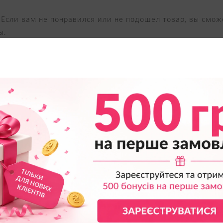
 Если вам не понравился или не подошел товар, вы смож
ы.
как все начиналось
ой был Рой Реймонд, имеет удивительную историю. Неуд
ультации продавца, навели молодого американца на мысл
и научить женщин-продавцов презентовать товар, расска
ало средств, чтоб начать свое дело. Но он не побоялся
м, он смог объяснить дизайнерам, с которыми работал, 
логов с фотографиями моделей и кратким описанием. Та
м конкурентом европейскому рынку, где славились итал
учила после того, как ее владельцем стал Лесли Ваксне