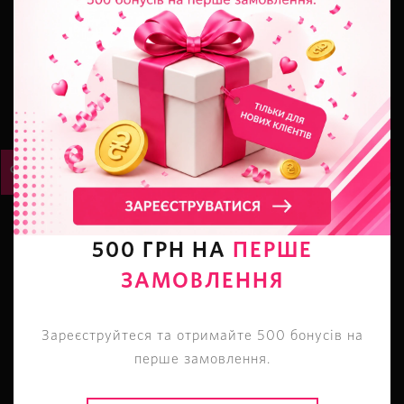
КОНТАКТЫ
г. Львов
,
ул. П. Дорошенко, 36
+38 (063) 798 89 03
Магазин на карте
ПОМОЩЬ
Оплата и доставка
Возврат и обмен
500 ГРН НА
ПЕРШЕ
Таблица размеров
ЗАМОВЛЕННЯ
FAQ: Вопросы - ответы
Зареєструйтеся та отримайте 500 бонусів на
ИНФО
перше замовлення.
О магазине