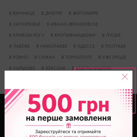
В ВИННИЦЕ
В ДНЕПРЕ
В ЖИТОМИРЕ
В ЗАПОРОЖЬЕ
В ИВАНО-ФРАНКОВСКЕ
В КРИВОМ РОГУ
В КРОПИВНИЦКОМУ
В ЛУЦКЕ
В ЛЬВОВЕ
В НИКОЛАЕВЕ
В ОДЕССЕ
В ПОЛТАВЕ
В РОВНО
В СУМАХ
В ТЕРНОПОЛЕ
В УЖГОРОДЕ
В ХАРЬКОВЕ
В ХЕРСОНЕ
В ХМЕЛЬНИЦКОМ
В ЧЕРКАССАХ
В ЧЕРНИГОВЕ
В ЧЕРНОВЦАХ