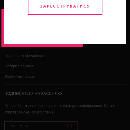
Отзывы о нас
ЗАРЕЄСТРУВАТИСЯ
Гарантия оригинальности
Промо-коды
МОЙ КАБИНЕТ
Персональные данные
История покупок
Любимые товары
ПОДПИСАТЬСЯ НА РАССЫЛКУ
Получайте только полезную и актуальную информацию. Мы не
отправляем никакого спама!