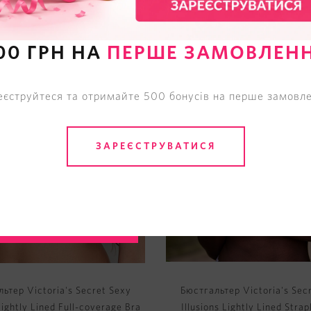
TOP
SALE
00 ГРН НА
ПЕРШЕ ЗАМОВЛЕН
еєструйтеся та отримайте 500 бонусів на перше замовле
ЗАРЕЄСТРУВАТИСЯ
ьтер Victoria's Secret Sexy
Бюстгальтер Victoria's Sec
Lightly Lined Full-coverage Bra
Illusions Lightly Lined Strap