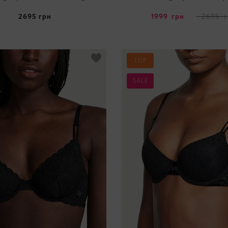
2695
грн
1999
грн
2695
г
TOP
SALE