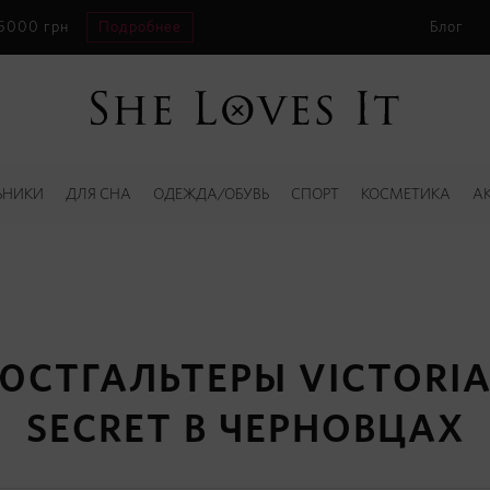
 5000 грн
Подробнее
Блог
ЬНИКИ
ДЛЯ СНА
ОДЕЖДА/ОБУВЬ
СПОРТ
КОСМЕТИКА
А
ЮСТГАЛЬТЕРЫ VICTORIA
SECRET В ЧЕРНОВЦАХ