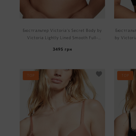
Бюстгальтер Victoria's Secret Body by
Бюстгальт
Victoria Lightly Lined Smooth Full-
by Victori
Coverage Bra
3495
грн
TOP
TOP