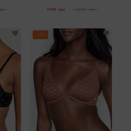
рн
1744
грн
2695
грн
TOP