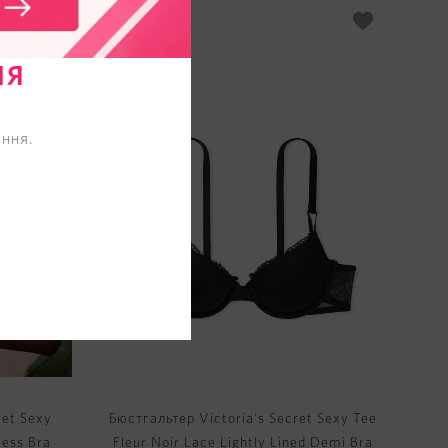
TOP
SALE
НЯ
ння.
ret Sexy
Бюстгальтер Victoria's Secret Sexy Tee
less Bra
Fleur Noir Lace Lightly Lined Demi Bra