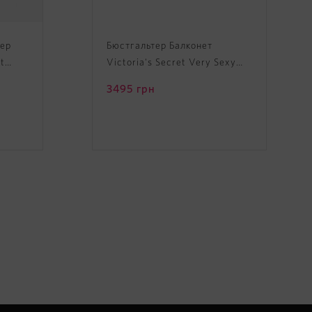
ер
Бюстгальтер Балконет
t
Victoria's Secret Very Sexy
ulti-
Unlined Strappy Balconette
3495
грн
Bra