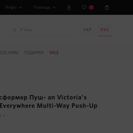
Инфо
Помощь
0
УКР
РУС
КСЕСУАРЫ
ПОДАРКИ
SALE
сформер Пуш- ап Victoria's
 Everywhere Multi-Way Push-Up
в