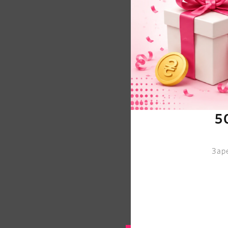
5
Зар