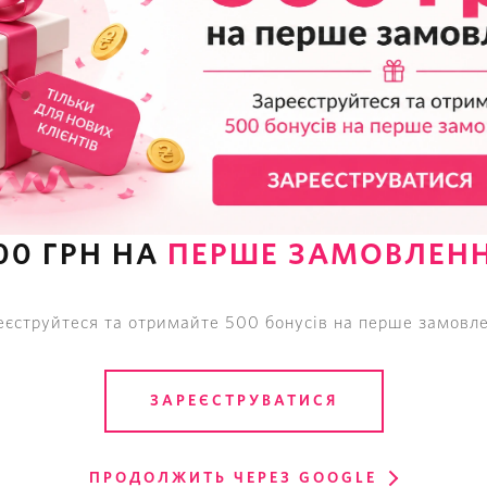
Трусики Бесшовные Victoria's
Secret Sexy Illusions No-show
00 ГРН НА
ПЕРШЕ ЗАМОВЛЕН
Cheeky Panty
595
грн
еєструйтеся та отримайте 500 бонусів на перше замовле
ЗАРЕЄСТРУВАТИСЯ
ПРОДОЛЖИТЬ ЧЕРЕЗ GOOGLE