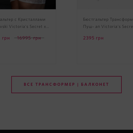
альтер с Кристаллами
Бюстгальтер Трансформ
ski Victoria's Secret x
Пуш- ап Victoria's Secre
vski Fantasy Bra
PINK Wear Everywhere M
грн
16995
грн
2395
грн
Way Push-Up
ВСЕ ТРАНСФОРМЕР | БАЛКОНЕТ