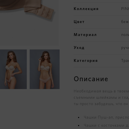
Коллекция
PIN
Цвет
беж
Материал
пол
Уход
руч
Категория
Тра
Описание
Необходимая вещь в твоем 
съемными шлейкамы и глад
ты просто забудешь, что он 
Чашки Пуш-ап, приспо
Чашки с косточками 