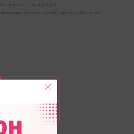
w, невидимые под одеждой
лируемые: классика, крест-накрест и без шлеек.