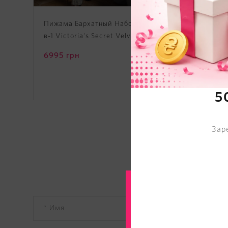
Пижама Бархатный Набор 3-
Ночну
в-1 Victoria's Secret Velvet 3-
Modal
Piece Set
6995
грн
2395
5
Зар