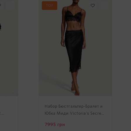
TOP
Набор Бюстгальтер-Бралет и
t
Юбка Миди Victoria's Secret
Satin Rose Lace-Trim Bralette
7995
грн
& Midi Skirt Set