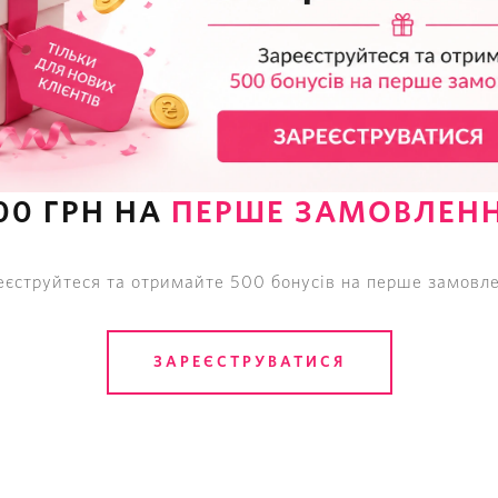
шка Victoria's Secret
Пижама с Шортами Vict
 Sleepshirt
Secret Thermal Short Pa
Set
грн
3995
грн
00 ГРН НА
ПЕРШЕ ЗАМОВЛЕН
еєструйтеся та отримайте 500 бонусів на перше замовле
ЗАРЕЄСТРУВАТИСЯ
0
ОТЗЫВОВ
Будьте первыми кто оставит 