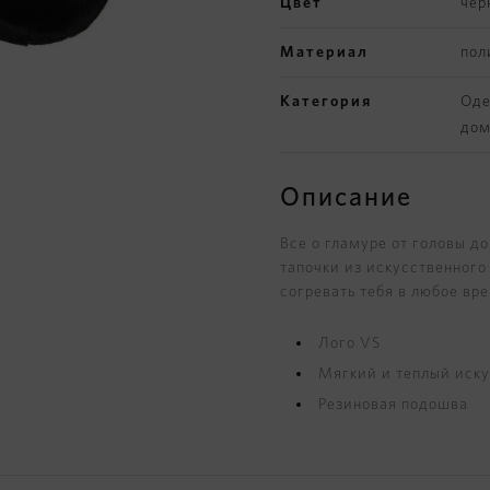
Цвет
чер
Материал
пол
Категория
Оде
дом
Описание
Все о гламуре от головы д
тапочки из искусственного
согревать тебя в любое врем
Лого VS
Мягкий и теплый иск
Резиновая подошва