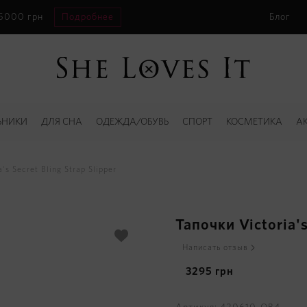
 5000 грн
Подробнее
Блог
ЬНИКИ
ДЛЯ СНА
ОДЕЖДА/ОБУВЬ
СПОРТ
КОСМЕТИКА
А
's Secret Bling Strap Slipper
Тапочки Victoria's
Написать отзыв
3295
грн