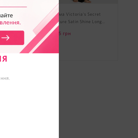
oria's
Пижама Victoria's Secret
jama
Signature Satin Shine Long
Pajama Set
12995
грн
НЯ
ння.
отзыв