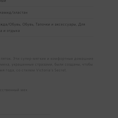
ный
иамид/эластан
жда/Обувь
,
Обувь
,
Тапочки и аксессуары
,
Для
а и отдыха
о пяток. Эти супер-мягкие и комфортные домашние
 меха, украшенные стразами, были созданы, чтобы
я года, со стилем Victoria's Secret.
усственный мех