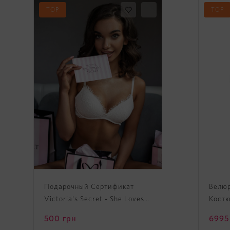
TOP
TOP
Подарочный Cертификат
Велю
Victoria's Secret - She Loves
Костю
It Gift Card
Velou
500
грн
6995
Jogge