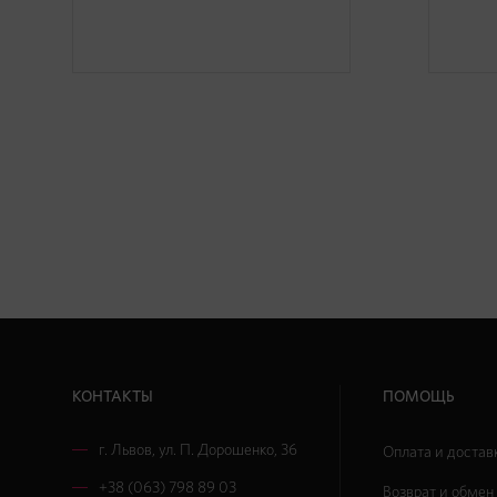
КОНТАКТЫ
ПОМОЩЬ
г. Львов
,
ул. П. Дорошенко, 36
Оплата и достав
+38 (063) 798 89 03
Возврат и обмен