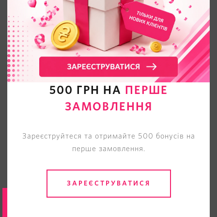
0
ВІДГУКІВ
500 ГРН НА
ПЕРШЕ
ЗАМОВЛЕННЯ
* Як Ви оцінюєте даний товар?
Зареєструйтеся та отримайте 500 бонусів на
перше замовлення.
НАДІСЛАТИ
ЗАРЕЄСТРУВАТИСЯ
Будь першим хто залишить відгук