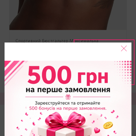
Спортивний Бюстгальтер Максимальна
Підтримка Victoria's Secret Incredible Max High
Impact Sports Bra
2995
грн